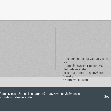
Reklamní agentura Global Vision,
a.s.
Redakční systém Publis CMS
Tisk letáků Praha
Tiskárna daniel - ofsetový tisk
Výseky
Operativní leasing
ednictvím služeb našich partnerů analyzovat návštěvnost a
Souh
ních údajů naleznete
zde
.