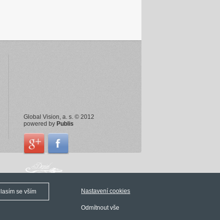
Global Vision, a. s. © 2012
powered by
Publis
Nastavení cookies
lasím se vším
Odmítnout vše