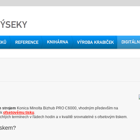
m strojem
Konica Minolta Bizhub PRO C6000, vhodným především na
 k
ofsetovému tisku
.
hlých termínech v řádech hodin a v kvalitě srovnatelné s ofsetovým tiskem.
iskem?