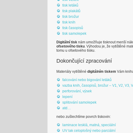
tisk letáků
tisk plakátů
tisk brožur
tisk knih
tisk časopisů
tisk samolepek
Digitální tisk
nám umožňuje tisknout menší náklad
ofsetového tisku
. Výhodou je, že vytištěné mat
tomu u ofsetového tisku.
Dokončující zpracování
Materiály vytištěné
digitálním tiskem
Vám kniha
falcování nebo bigování letáků
vazba knih, časopisů, brožur – V1, V2, V3, 
perforování, výsek
lepení
splitování samolepek
atd…
nebo zušlechtíme povrch tiskovin:
laminace lesklá, matná, speciální
UV lak celoplošný nebo parciální