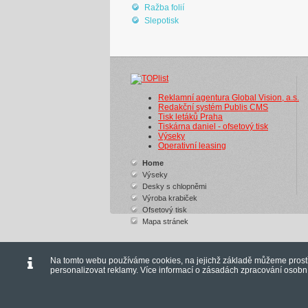
Ražba folií
Slepotisk
Reklamní agentura Global Vision, a.s.
Redakční systém Publis CMS
Tisk letáků Praha
Tiskárna daniel - ofsetový tisk
Výseky
Operativní leasing
Home
Výseky
Desky s chlopněmi
Výroba krabiček
Ofsetový tisk
Mapa stránek
Na tomto webu používáme cookies, na jejichž základě můžeme prostř
personalizovat reklamy. Více informací o zásadách zpracování osob