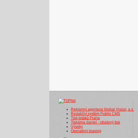
Reklamní agentura Global Vision, a.s.
Redakční systém Publis CMS
Tisk letáků Praha
Tiskárna daniel - ofsetový tisk
Výseky
Operativní leasing