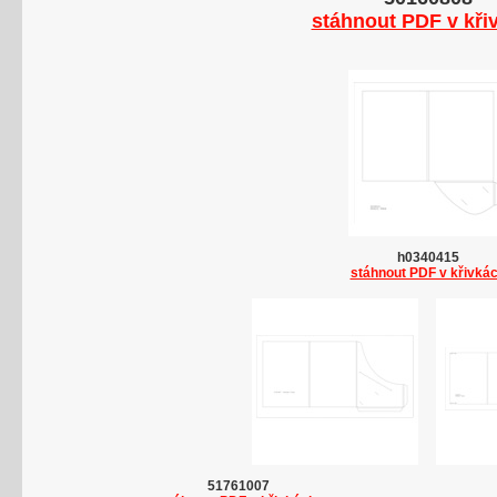
stáhnout PDF v kři
h0340415
stáhnout PDF v křivká
51761007