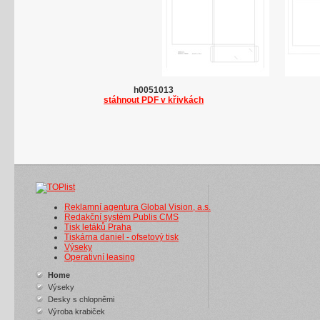
h0051013
stáhnout PDF v křivkách
Reklamní agentura Global Vision, a.s.
Redakční systém Publis CMS
Tisk letáků Praha
Tiskárna daniel - ofsetový tisk
Výseky
Operativní leasing
Home
Výseky
Desky s chlopněmi
Výroba krabiček