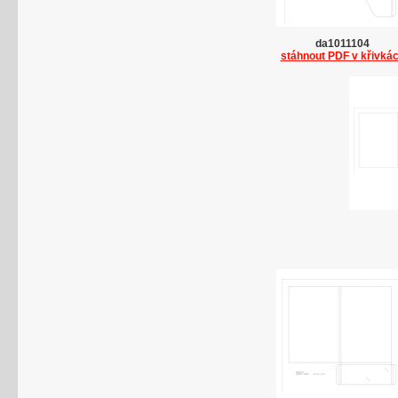
da1011104
stáhnout PDF v křivká