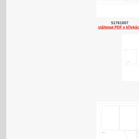
51761007
stáhnout PDF v křivká