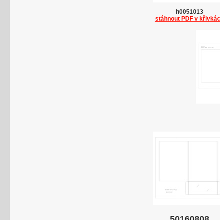
h0051013
stáhnout PDF v křivká
50160808