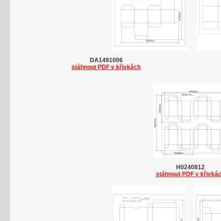
DA1491006
stáhnout PDF v křivkách
H0240812
stáhnout PDF v křivká