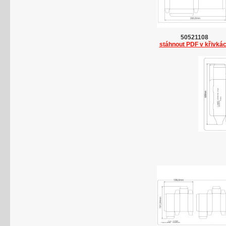
50521108
stáhnout PDF v křivká