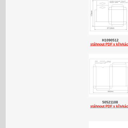
H1090512
stáhnout PDF v křivká
50521108
stáhnout PDF v křivká