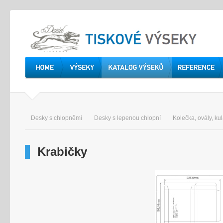
Desky s chlopněmi
Desky s lepenou chlopní
Kolečka, ovály, ku
Krabičky