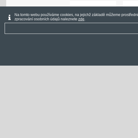
Na tomto webu používáme cookies, na jejichž základě můžeme prostřednic
zpracování osobních údajů naleznete
zde
.
DA1491006
stáhnout PDF v křivkách
H0240812
stáhnout PDF v křivká