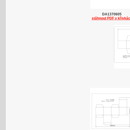
DA1370605
stáhnout PDF v křivká