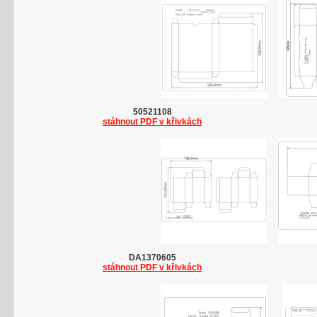
50521108
stáhnout PDF v křivkách
DA1370605
stáhnout PDF v křivkách