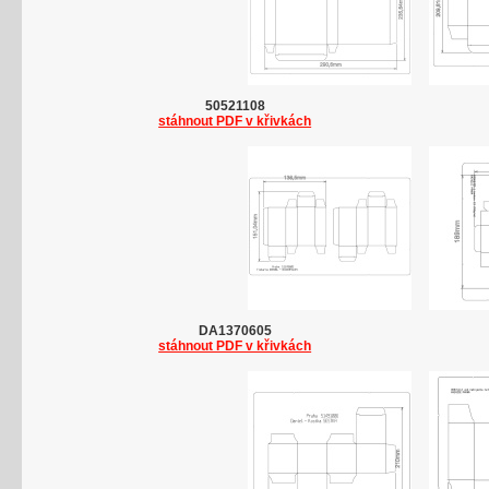
50521108
stáhnout PDF v křivkách
DA1370605
stáhnout PDF v křivkách