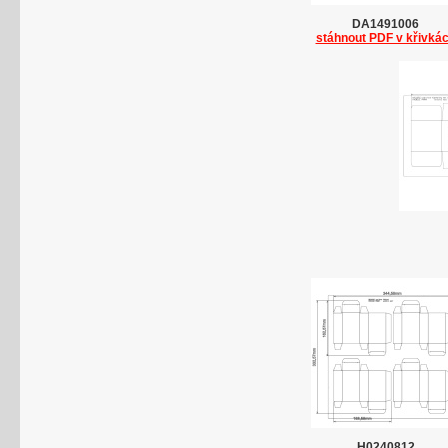
DA1491006
stáhnout PDF v křivká
H0240812