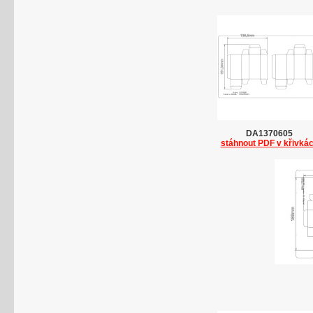
DA1370605
stáhnout PDF v křivká