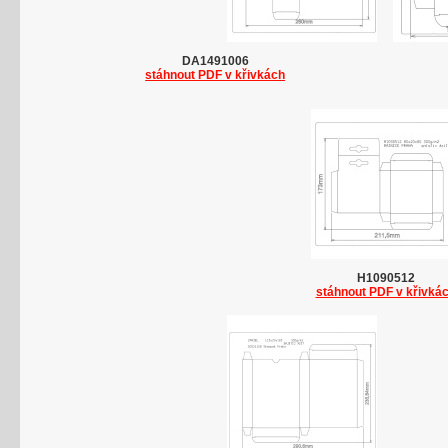
DA1491006
stáhnout PDF v křivkách
H1090512
stáhnout PDF v křivká