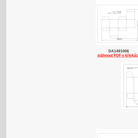
DA1491006
stáhnout PDF v křivká